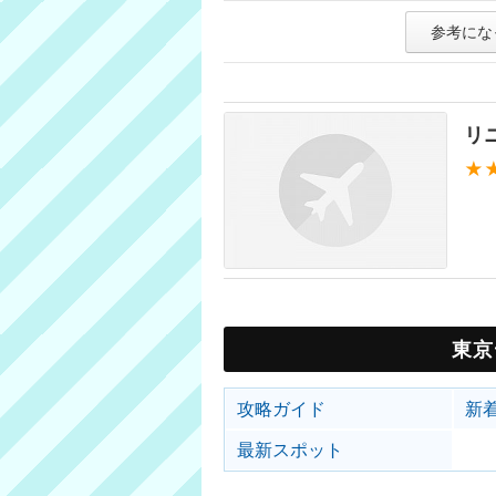
参考にな
リ
★
東京
攻略ガイド
新
最新スポット