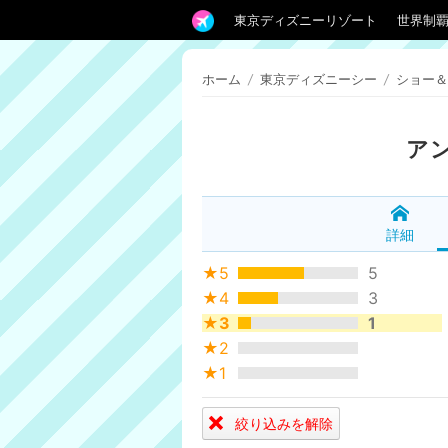
東京ディズニーリゾート
世界制
ホーム
/
東京ディズニーシー
/
ショー＆
ア
詳細
★5
5
★4
3
★3
1
★2
★1
絞り込みを解除