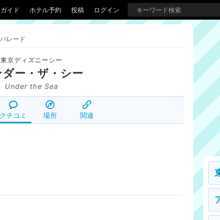
覇ガイド
ホテル予約
投稿
ログイン
パレード
東京ディズニーシー
ンダー・ザ・シー
Under the Sea
クチコミ
場所
関連