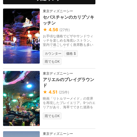
東京ディズニーシー
セバスチャンのカリプソキ
ッチン
★
4.56
(
27
件)
お手頃な価格でピザやサンドウィ
ッチを楽しめる海底レストラン。
室内で過ごしやすく座席数も多い
ので休憩に便利です。
カウンター
価格 $
雨でもOK
東京ディズニーシー
アリエルのプレイグラウン
ド
★
4.51
(
25
件)
映画「リトルマーメイド」の世界
を再現したプレイエリア。9つのエ
リアがあり、海草でできた迷路を
進んだり、たくさ...
雨でもOK
東京ディズニーシー