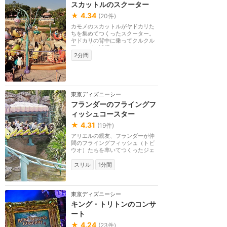
スカットルのスクーター
★
4.34
(
20
件)
カモメのスカットルがヤドカリた
ちを集めてつくったスクーター。
ヤドカリの背中に乗ってクルクル
回りながら浜辺を...
2分間
東京ディズニーシー
フランダーのフライングフ
ィッシュコースター
★
4.31
(
19
件)
アリエルの親友、フランダーが仲
間のフライングフィッシュ（トビ
ウオ）たちを率いてつくったジェ
ットコースター。
スリル
1分間
東京ディズニーシー
キング・トリトンのコンサ
ート
★
4.24
(
23
件)