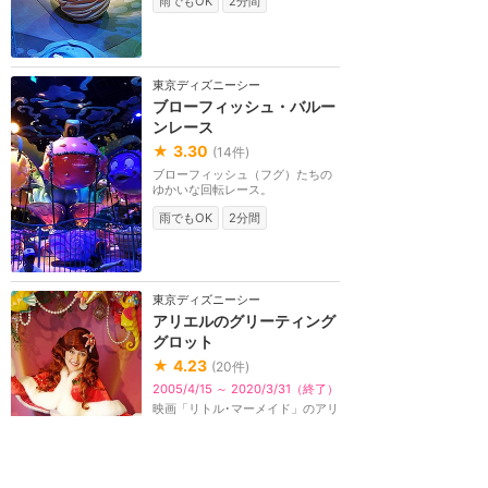
雨でもOK
2分間
東京ディズニーシー
ブローフィッシュ・バルー
ンレース
★
3.30
(
14
件)
ブローフィッシュ（フグ）たちの
ゆかいな回転レース。
雨でもOK
2分間
東京ディズニーシー
アリエルのグリーティング
グロット
★
4.23
(
20
件)
2005/4/15 ～ 2020/3/31（終了）
映画「リトル･マーメイド」のアリ
エルと触れ合ったり、一緒に記念
写真を撮ったりできます。
グリーティング