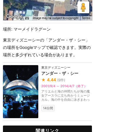
Image may be subject to copyright
Terms
場所: マーメイドラグーン
東京ディズニーシーの「アンダー・ザ・シー」
の場所をGoogleマップで確認できます。実際の
場所と多少ずれている場合があります。
東京ディズニーシー
アンダー・ザ・シー
★
4.44
(
9
件)
2001/9/4 ～ 2014/4/7（終了）
アリエルと海の仲間たちが海の魔
女アースラに立ち向かうミュージ
カル。海の中を自由に泳ぎまわっ
ているかのような...
14分間
関連リンク