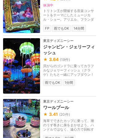
休演中
トリトン王が開催する音楽コンサ
ートをテーマにしたミュージカ
ル・ショー。アリエル、フランダ
ー、セバスチャンた...
FP
雨でもOK
14分間
東京ディズニーシー
ジャンピン・ジェリーフィ
ッシュ
★
3.64
(
19
件)
貝がらのゴンドラに乗ってカラフ
ルなジェリーフィッシュ（クラ
ゲ）たちと一緒にアップダウン！
雨でもOK
1分間
東京ディズニーシー
ワールプール
★
3.41
(
20
件)
海草でできたカップに乗って、潮
のうず巻きに身をまかせよう。ハ
ンドルではなく、遠心力で回転す
るコーヒーカップ...