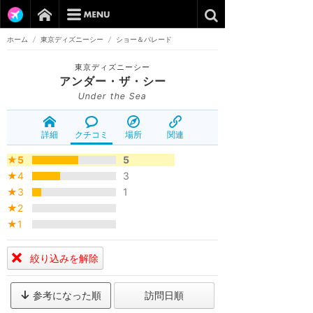
ホーム
/
東京ディズニーシー
/
ショー＆パレード
東京ディズニーシー
アンダー・ザ・シー
Under the Sea
詳細
クチコミ
場所
関連
★5
5
★4
3
★3
1
★2
★1
絞り込みを解除
参考になった順
訪問日順