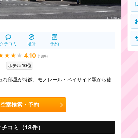
クチコミ
場所
予約
★★★
★
4.10
(
18
件)
ホテル 10位
ュな部屋が特徴。モノレール・ベイサイド駅から徒
空室検索・予約
クチコミ（18件）