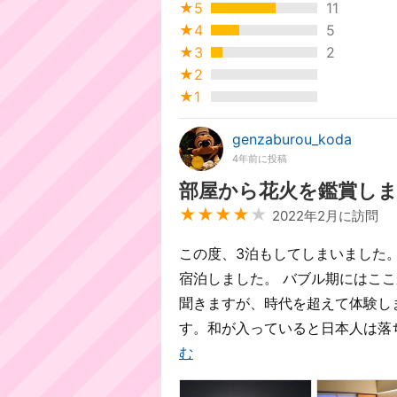
★5
11
★4
5
★3
2
★2
★1
genzaburou_koda
4年前に投稿
部屋から花火を鑑賞し
★★★★
★
2022年2月に訪問
この度、3泊もしてしまいました。
宿泊しました。 バブル期にはこ
聞きますが、時代を超えて体験し
す。和が入っていると日本人は落ち
む