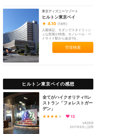
東京ディズニーリゾート
ヒルトン東京ベイ
★
4.10
(
18
件)
入園保証。モダンでスタイリッシ
ュな部屋が特徴。モノレール・ベ
イサイド駅から徒歩1分。
空室検索
ヒルトン東京ベイの感想
全てがハイクオリティ‼︎レ
ストラン「フォレストガー
デン」
★★★★
★
13
VADER
2017年9月に訪問