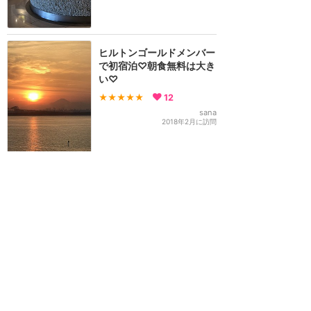
ヒルトンゴールドメンバー
で初宿泊♡朝食無料は大き
い♡
★★★★★
12
sana
2018年2月に訪問
大型台風接近さぁ大変‼︎当
日予約ヒルトン初デーユー
ス利用7500円(^。^)
★★★★★
8
sana
2018年9月に訪問