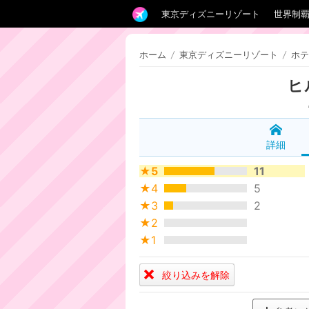
東京ディズニーリゾート
世界制
ホーム
/
東京ディズニーリゾート
/
ホテ
ヒ
詳細
★5
11
★4
5
★3
2
★2
★1
絞り込みを解除