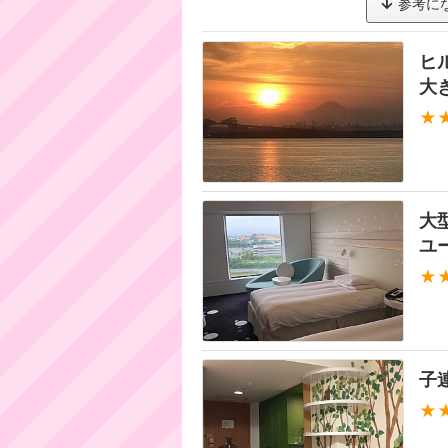
参考に
ヒ
大
★
大
ユー
★
子
★