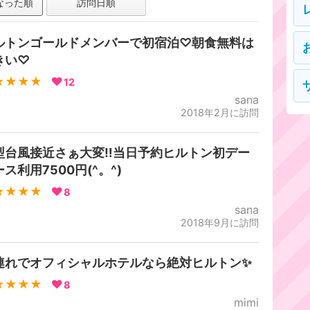
なった順
訪問日順
ルトンゴールドメンバーで初宿泊♡朝食無料は
きい♡
★★★★
12
sana
2018年2月に訪問
型台風接近さぁ大変‼︎当日予約ヒルトン初デー
ス利用7500円(^。^)
★★★★
8
sana
2018年9月に訪問
連れでオフィシャルホテルなら絶対ヒルトン✨
★★★★
8
mimi