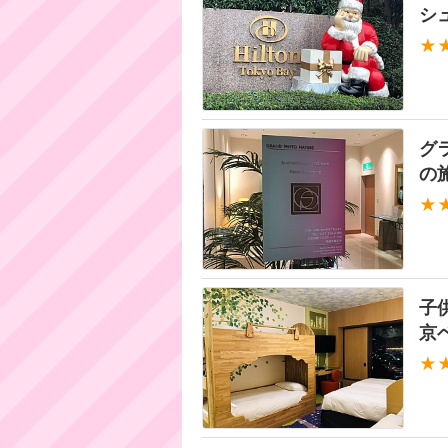
シ
★
グ
の
★
子
京
★