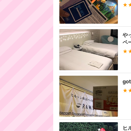
★
や
ペ
★
got
★
ヒ