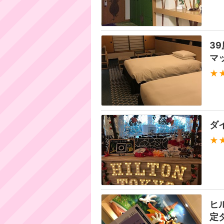
3
マ
★
ダ
★
ヒ
定