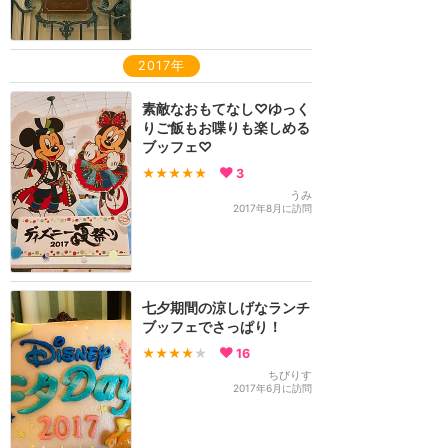
2017年
素敵なおもてなし♡ゆっく
りご飯もお喋りも楽しめる
ブッフェ♡
★★★★★
3
うみ
2017年8月に訪問
七夕期間の涼しげなランチ
ブッフェでさっぱり！
★★★★
★
16
ちびりす
2017年6月に訪問