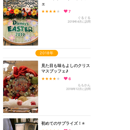
ェ
★★★★
★
7
ぐるぐる
2019年4月に訪問
2018年
見た目も味もよしのクリス
マスブッフェ♪
★★★★
★
6
ももかん
2018年12月に訪問
初めてのサプライズ！⭐️