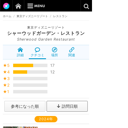
ホーム
/
東京ディズニーリゾート
/
レストラン
東京ディズニーリゾート
シャーウッドガーデン・レストラン
Sherwood Garden Restaurant
詳細
クチコミ
場所
関連
★5
17
★4
12
★3
★2
★1
参考になった順
訪問日順
2024年