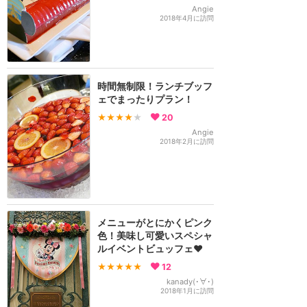
Angie
2018年4月に訪問
時間無制限！ランチブッフ
ェでまったりプラン！
★★★★
★
20
Angie
2018年2月に訪問
メニューがとにかくピンク
色！美味し可愛いスペシャ
ルイベントビュッフェ♥️
★★★★★
12
kanady(･∀･)
2018年1月に訪問