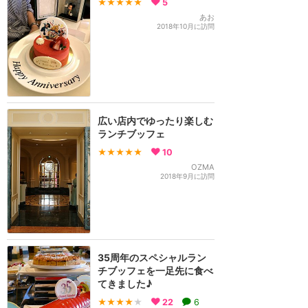
★★★★★
5
あお
2018年10月に訪問
広い店内でゆったり楽しむ
ランチブッフェ
★★★★★
10
OZMA
2018年9月に訪問
35周年のスペシャルラン
チブッフェを一足先に食べ
てきました♪
★★★★
★
22
6