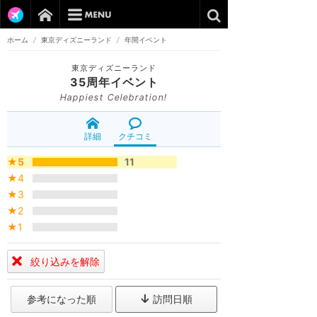
ホーム
/
東京ディズニーランド
/
年間イベント
東京ディズニーランド
35周年イベント
Happiest Celebration!
詳細
クチコミ
★5
11
★4
★3
★2
★1
絞り込みを解除
参考になった順
訪問日順