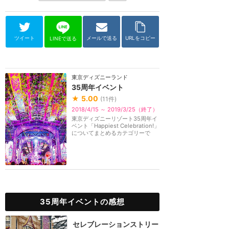
ツイート
メールで送る
URLをコピー
LINEで送る
東京ディズニーランド
35周年イベント
★
5.00
(
11
件)
2018/4/15 ～ 2019/3/25（終了）
東京ディズニーリゾート35周年イ
ベント「Happiest Celebration!」
についてまとめるカテゴリーで
す。
35周年イベントの感想
セレブレーションストリー