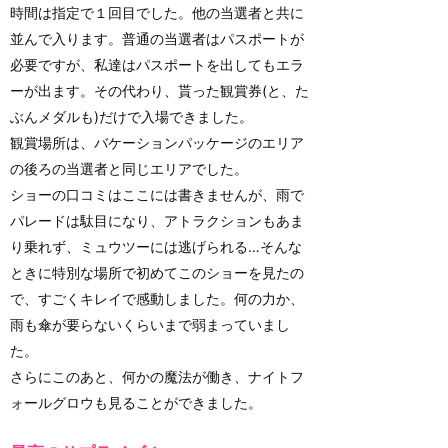
時間は指定で１回目でした。他の当選者と共に
並んで入ります。普通の当選者はパスポートが
必要ですが、私達はパスポートを出してもエラ
ーが出ます。その代わり、貰った観賞券(と、た
ぶんメダルも)だけで入場できました。
観賞場所は、バケーションパッケージのエリア
の後ろの当選者と同じエリアでした。
ショーの口コミはここには書きませんが、雨で
パレードは駄目になり、アトラクションもあま
り乗れず、ミュウツーには逃げられる…そんな
ときに特別な場所で初めてこのショーを見たの
で、すごくキレイで感動しました。何の力か、
雨も傘が要らないくらいまで弱まっていまし
た。
さらにこのあと、何かの魔法が働き、ナイトフ
ォールグロウも見ることができました。