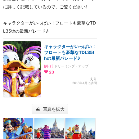
に詳しく記載しているので、ご覧ください!
キャラクターがいっぱい！フロートも豪華なTD
L35thの最新パレード♪
キャラクターがいっぱい！
フロートも豪華なTDL35t
hの最新パレード♪
[終了]
ドリーミング・アップ！
23
えり
2018年4月に訪問
写真を拡大