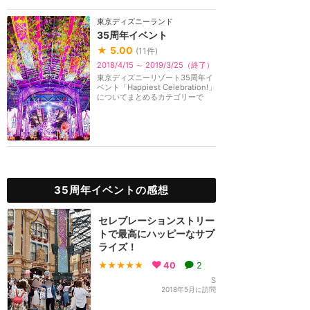
東京ディズニーランド
35周年イベント
★
5.00
(
11
件)
2018/4/15 ～ 2019/3/25（終了）
東京ディズニーリゾート35周年イ
ベント「Happiest Celebration!」
についてまとめるカテゴリーで
す。
35周年イベントの感想
セレブレーションストリー
トで最高にハッピーなサプ
ライズ！
★★★★★
40
2
S
2018年5月に訪問