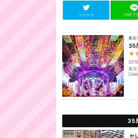
LINE
ツイート
東京
3
★
201
東京
Ce
3
セ