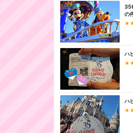
3
の
★
ハ
★
ハ
★