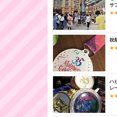
サ
★
祝
★
ハ
レ
★