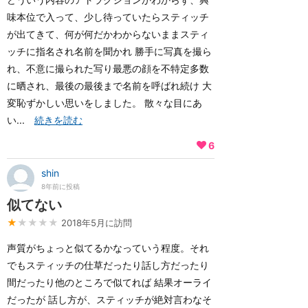
味本位で入って、少し待っていたらスティッチ
が出てきて、何が何だかわからないままスティ
ッチに指名され名前を聞かれ 勝手に写真を撮ら
れ、不意に撮られた写り最悪の顔を不特定多数
に晒され、最後の最後まで名前を呼ばれ続け 大
変恥ずかしい思いをしました。 散々な目にあ
い...
続きを読む
6
shin
8年前に投稿
似てない
★
★★★★
2018年5月に訪問
声質がちょっと似てるかなっていう程度。それ
でもスティッチの仕草だったり話し方だったり
間だったり他のところで似てれば 結果オーライ
だったが 話し方が、スティッチが絶対言わなそ