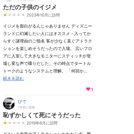
ただの子供のイジメ
★
★★★★
2023年10月に訪問
イジメを面白がるんじゃありません ディズニー
ランドに幻滅したい人にはオススメ - 入ってか
らすぐ謎理由のご指名 客が少なく直ぐアトラク
ションを楽しめそうだったので入場。 広いフロ
アに入室して大きなモニターにスティッチが登
場し変な声で喋りだした。その時点でタートル
トークのようなシステムと理解。 「何回か...
続きを読む
1
ひで
7年前に投稿
恥ずかしくて死にそうだった
★
★★★★
2019年6月に訪問
どういう内容のアトラクションかわからず、興