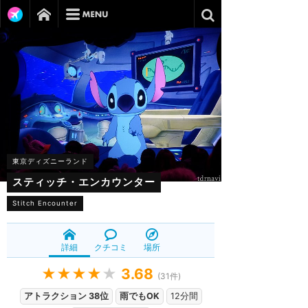
東京ディズニーランド
スティッチ・エンカウンター
Stitch Encounter
詳細
クチコミ
場所
★★★★
★
3.68
(
31
件)
アトラクション 38位
雨でもOK
12分間