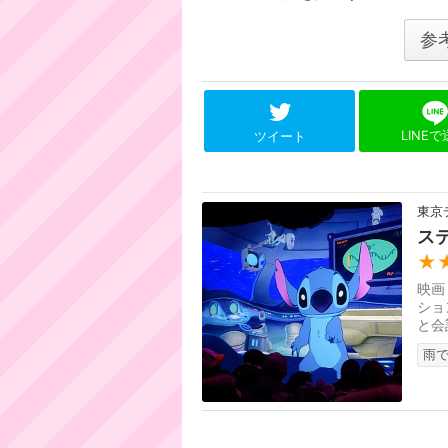
参
LINE
ツイート
東京
ス
★
映画
ショ
と会
リア
雨で