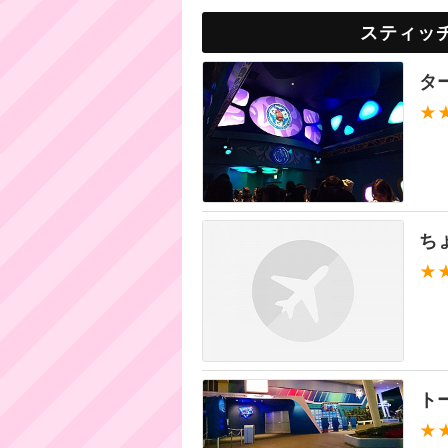
スティッ
タ
★
ち
★
ト
★