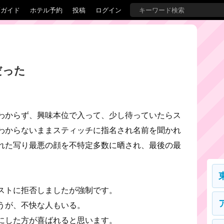
覇ガイド
ホテル予約
投稿
ログイン
だった
わからず、興味本位で入って、少し待っていたらス
わからないままスティッチに指名され名前を聞かれ
れた写り最悪の顔を不特定多数に晒され、最後の最
ストに拒否しましたが強制です。
うが、不快な人もいる。
にした方が喜ばれると思います。