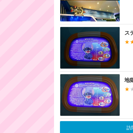
ス
★
地
★
訪