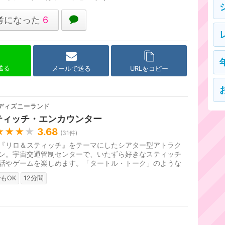
考になった
6
で送る
メールで送る
URLをコピー
ディズニーランド
ティッチ・エンカウンター
★★★
★
3.68
(
31
件)
『リロ＆スティッチ』をテーマにしたシアター型アトラク
ン。宇宙交通管制センターで、いたずら好きなスティッチ
話やゲームを楽しめます。「タートル・トーク」のような
ルタイムなライブ・アニメ...
もOK
12分間