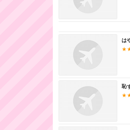
は
★
恥
★