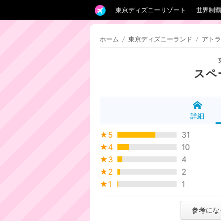
東京ディズニーリゾート
世界制
ホーム
/
東京ディズニーランド
/
アトラ
スペ
詳細
★5
31
★4
10
★3
4
★2
2
★1
1
参考にな