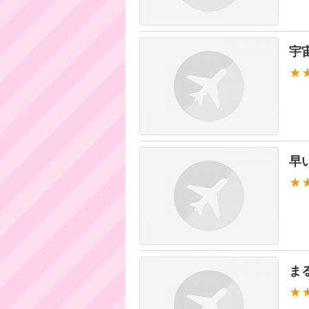
宇
★
早
★
ま
★