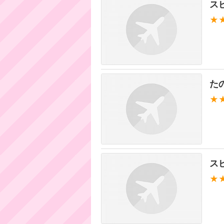
ス
★
た
★
ス
★