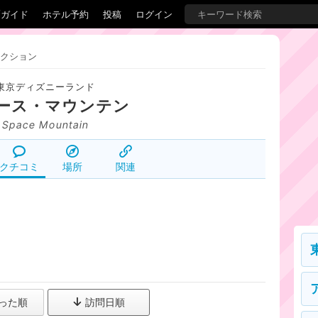
覇ガイド
ホテル予約
投稿
ログイン
クション
東京ディズニーランド
ース・マウンテン
Space Mountain
クチコミ
場所
関連
った順
訪問日順