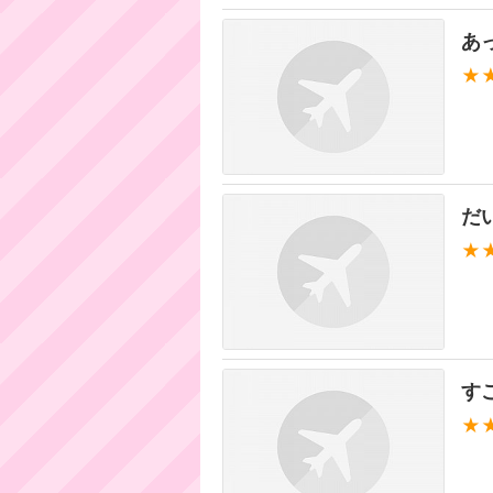
あ
★
だ
★
す
★