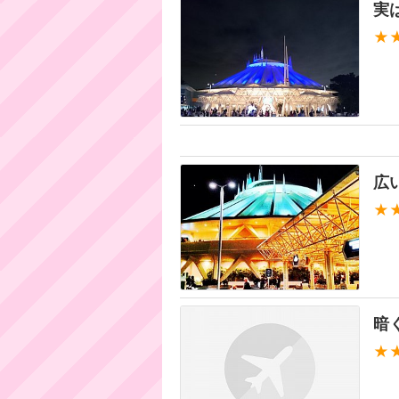
実
★
広
★
暗
★