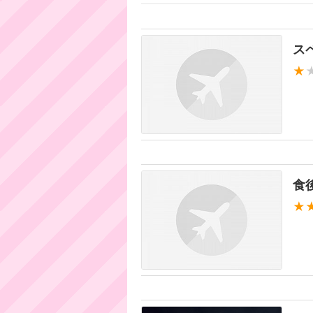
ス
★
食
★