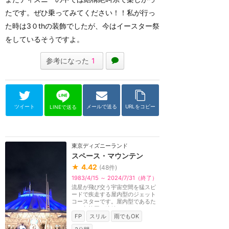
たです。ぜひ乗ってみてください！！私が行っ
た時は3０thの装飾でしたが、今はイースター祭
をしているそうですよ。
参考になった
1
ツイート
メールで送る
URLをコピー
LINEで送る
東京ディズニーランド
スペース・マウンテン
★
4.42
(
48
件)
1983/4/15 ～ 2024/7/31（終了）
流星が飛び交う宇宙空間を猛スピ
ードで疾走する屋内型のジェット
コースターです。屋内型であるた
め、急旋回の連続...
FP
スリル
雨でもOK