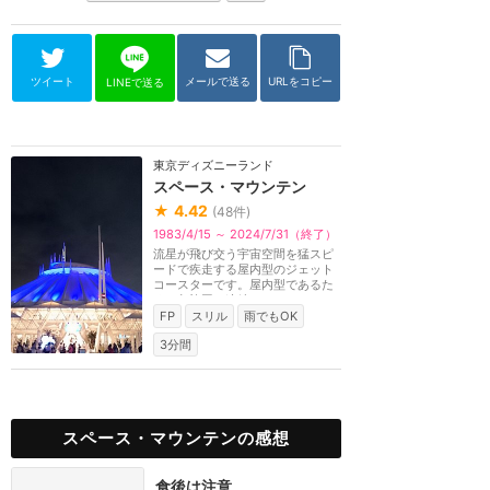
ツイート
メールで送る
URLをコピー
LINEで送る
東京ディズニーランド
スペース・マウンテン
★
4.42
(
48
件)
1983/4/15 ～ 2024/7/31（終了）
流星が飛び交う宇宙空間を猛スピ
ードで疾走する屋内型のジェット
コースターです。屋内型であるた
め、急旋回の連続...
FP
スリル
雨でもOK
3分間
スペース・マウンテンの感想
食後は注意