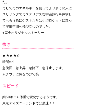
た。
そしてそのエネルギーを使ってより多くの人に
スリリングでミステリアスな宇宙旅行を体験し
てもらう為にゲストたちは小型ロケットに乗っ
て宇宙空間へ飛び立つのでした。
※完全オリジナルストーリー
怖さ
★★★★☆
暗闇の中
急旋回・急上昇・急降下・急停止します。
ムチウチに気をつけて笑
スピード
約50キロ←体重で変化するそうです。
東京ディズニーランドでは最速！！