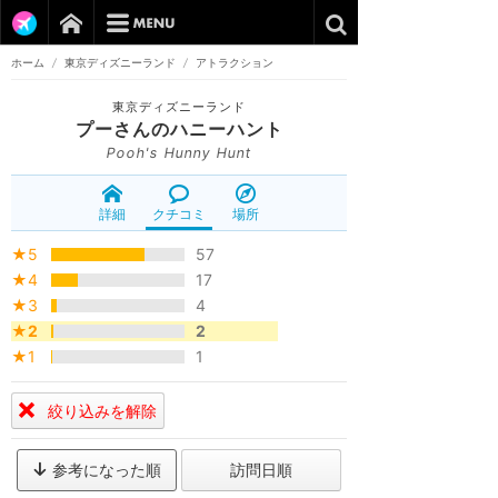
ホーム
/
東京ディズニーランド
/
アトラクション
東京ディズニーランド
プーさんのハニーハント
Pooh's Hunny Hunt
詳細
クチコミ
場所
★5
57
★4
17
★3
4
★2
2
★1
1
絞り込みを解除
参考になった順
訪問日順