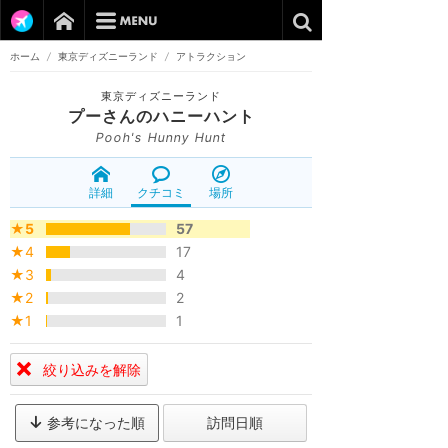
ホーム
/
東京ディズニーランド
/
アトラクション
東京ディズニーランド
プーさんのハニーハント
Pooh's Hunny Hunt
詳細
クチコミ
場所
★5
57
★4
17
★3
4
★2
2
★1
1
絞り込みを解除
参考になった順
訪問日順