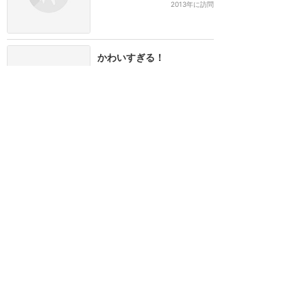
2013年に訪問
かわいすぎる！
★★★★★
1
うさちゃ♥
2012年に訪問
ハチミツの香り。
★★★★★
1
みち
2012年に訪問
1
2
3
>