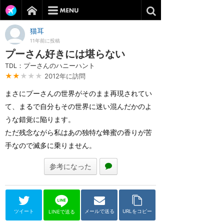
猫耳
11年前に投稿
プーさん好きには堪らない
TDL：プーさんのハニーハント
★★
★★★
2012年に訪問
まさにプーさんの世界がそのまま再現されてい
て、まるで自分もその世界に迷い混んだかのよ
うな錯覚に陥ります。
ただ残念ながら私はあの独特な蜂蜜の香りが苦
手なので滅多に乗りません。
参考になった
ツイート
メールで送る
URLをコピー
LINEで送る