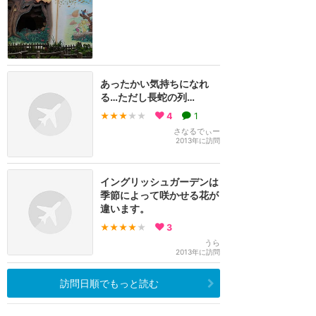
あったかい気持ちになれ
る…ただし長蛇の列…
★★★
★★
4
1
さなるでぃー
2013年に訪問
イングリッシュガーデンは
季節によって咲かせる花が
違います。
★★★★
★
3
うら
2013年に訪問
訪問日順でもっと読む