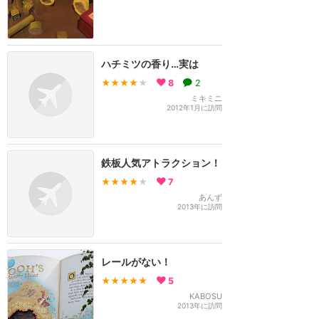
ハチミツの香り…実は
★★★★
★
8
2
ミキミニ
2012年1月に訪問
鉄板人気アトラクション！
★★★★
★
7
あんず
2013年に訪問
レールがない！
★★★★★
5
KABOSU
2013年に訪問