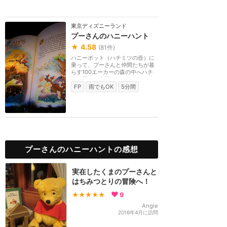
東京ディズニーランド
プーさんのハニーハント
★
4.58
(
81
件)
ハニーポット（ハチミツの壺）に
乗って、プーさんと仲間たちが暮
らす100エーカーの森の中へハチ
ミツ探しに出発！！...
FP
雨でもOK
5分間
プーさんのハニーハントの感想
実在したくまのプーさんと
はちみつとりの冒険へ！
★★★★★
9
Angie
2016年4月に訪問