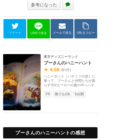
参考になった
ツイート
メールで送る
URLをコピー
LINEで送る
東京ディズニーランド
プーさんのハニーハント
★
4.58
(
81
件)
ハニーポット（ハチミツの壺）に
乗って、プーさんと仲間たちが暮
らす100エーカーの森の中へハチ
ミツ探しに出発！！...
FP
雨でもOK
5分間
プーさんのハニーハントの感想