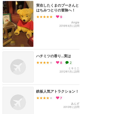
実在したくまのプーさんと
はちみつとりの冒険へ！
★★★★★
9
Angie
2016年4月に訪問
ハチミツの香り…実は
★★★★
★
8
2
ミキミニ
2012年1月に訪問
鉄板人気アトラクション！
★★★★
★
7
あんず
2013年に訪問