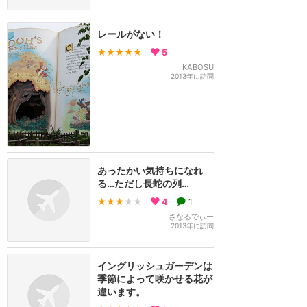
レールがない！
★★★★★
5
KABOSU
2013年に訪問
あったかい気持ちになれ
る…ただし長蛇の列…
★★★
★★
4
1
さなるでぃー
2013年に訪問
イングリッシュガーデンは
季節によって咲かせる花が
違います。