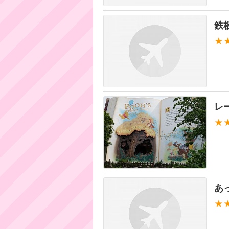
鉄
★
レ
★
あ
★