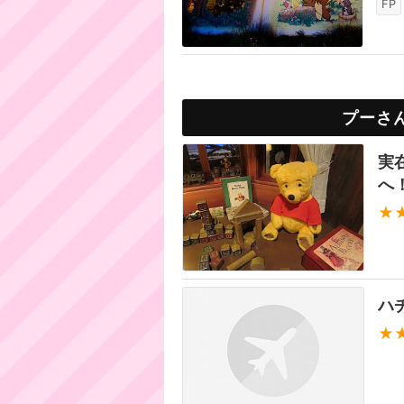
FP
プーさ
実
へ
★
ハ
★