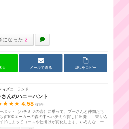
考になった
2
で送る
メールで送る
URLをコピー
ディズニーランド
ーさんのハニーハント
★★★★
4.58
(
81
件)
ーポット（ハチミツの壺）に乗って、プーさんと仲間たち
らす100エーカーの森の中へハチミツ探しに出発！！乗り込
イドによってコースや仕掛けが変化します。いろんなコー
体験してみてください。