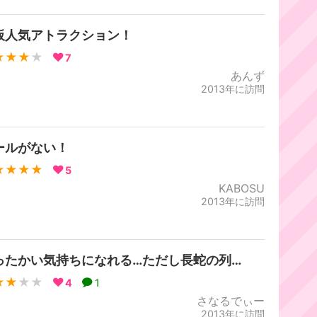
板人気アトラクション！
★★★
★
7
あんず
2013年に訪問
ールがない！
★★★★
5
KABOSU
2013年に訪問
ったかい気持ちになれる…ただし長蛇の列…
★★
★★
4
1
さなるでぃー
2013年に訪問