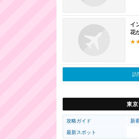
イ
花
★
訪
東京
攻略ガイド
新
最新スポット