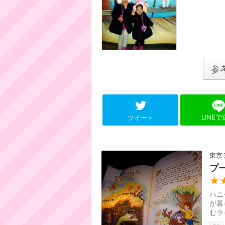
参
LINE
ツイート
東京
プ
★
ハニ
が暮
むラ
スを