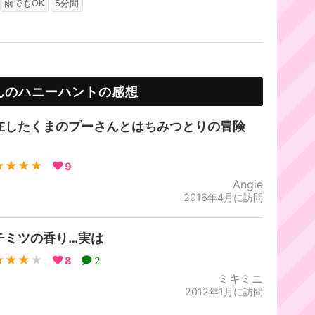
雨でもOK
5分間
んのハニーハントの感想
在したくまのプーさんとはちみつとりの冒険
！
★★★★
9
Angie
2016年4月に訪問
チミツの香り…実は
★★★
★
8
2
ミキミニ
2012年1月に訪問