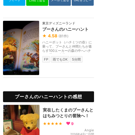
ツイート
メールで送る
URLをコピー
LINEで送る
東京ディズニーランド
プーさんのハニーハント
★
4.58
(
81
件)
ハニーポット（ハチミツの壺）に
乗って、プーさんと仲間たちが暮
らす100エーカーの森の中へハチ
ミツ探しに出発！！...
FP
雨でもOK
5分間
プーさんのハニーハントの感想
実在したくまのプーさんと
はちみつとりの冒険へ！
★★★★★
9
Angie
2016年4月に訪問