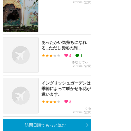
2013年に訪問
あったかい気持ちになれ
る…ただし長蛇の列…
★★★
★★
4
1
さなるでぃー
2013年に訪問
イングリッシュガーデンは
季節によって咲かせる花が
違います。
★★★★
★
3
うら
2013年に訪問
訪問日順でもっと読む