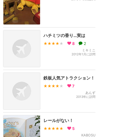
ハチミツの香り…実は
★★★★
★
8
2
ミキミニ
2012年1月に訪問
鉄板人気アトラクション！
★★★★
★
7
あんず
2013年に訪問
レールがない！
★★★★★
5
KABOSU