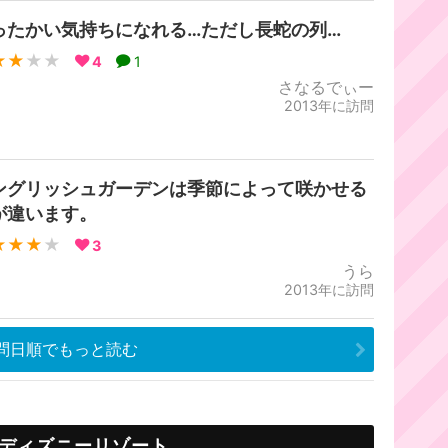
ったかい気持ちになれる…ただし長蛇の列…
★★
★★
4
1
さなるでぃー
2013年に訪問
ングリッシュガーデンは季節によって咲かせる
が違います。
★★★
★
3
うら
2013年に訪問
問日順でもっと読む
ディズニーリゾート