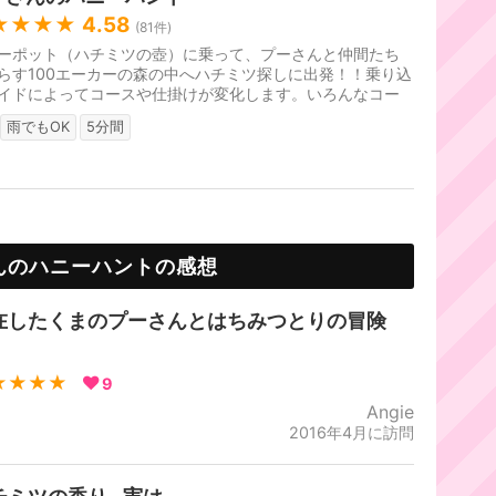
★★★★
4.58
(
81
件)
ーポット（ハチミツの壺）に乗って、プーさんと仲間たち
らす100エーカーの森の中へハチミツ探しに出発！！乗り込
イドによってコースや仕掛けが変化します。いろんなコー
体験してみてください。
雨でもOK
5分間
んのハニーハントの感想
在したくまのプーさんとはちみつとりの冒険
！
★★★★
9
Angie
2016年4月に訪問