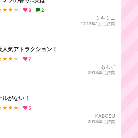
チミツの香り…実は
★★★
★
8
2
ミキミニ
2012年1月に訪問
板人気アトラクション！
★★★
★
7
あんず
2013年に訪問
ールがない！
★★★★
5
KABOSU
2013年に訪問