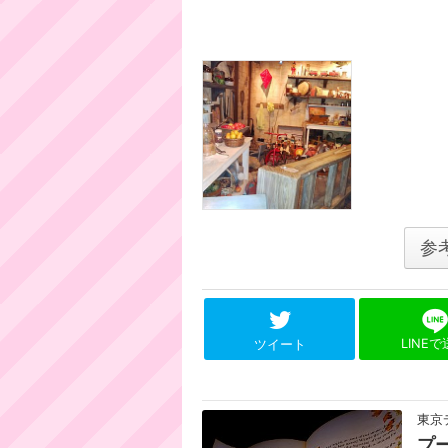
参
LINE
ツイート
東京
プ