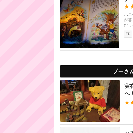
★
ハニ
が暮
むラ
スを
FP
プーさ
実
へ
★