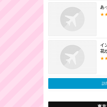
あ
★
イ
花
★
訪
東京