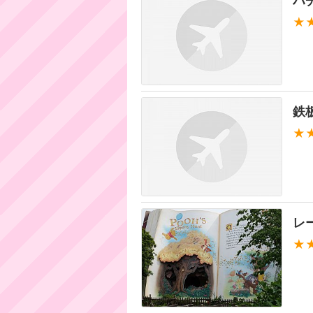
ハ
★
鉄
★
レ
★