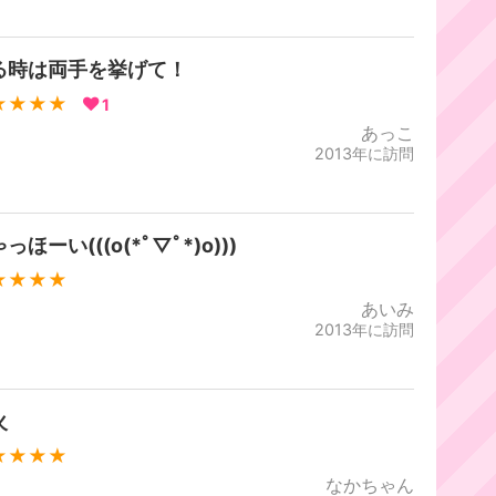
る時は両手を挙げて！
★★★★
1
あっこ
2013年に訪問
っほーい(((o(*ﾟ▽ﾟ*)o)))
★★★★
あいみ
2013年に訪問
火
★★★★
なかちゃん