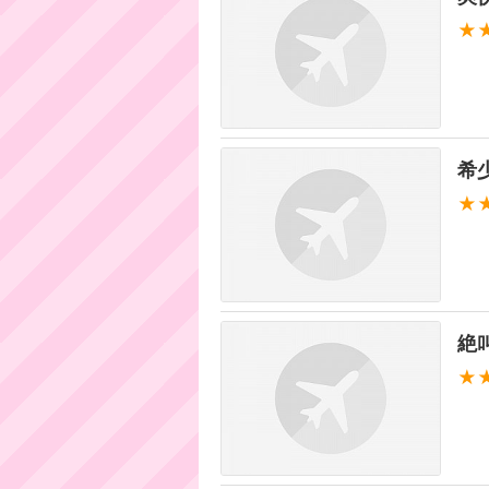
★
希少
★
絶
★