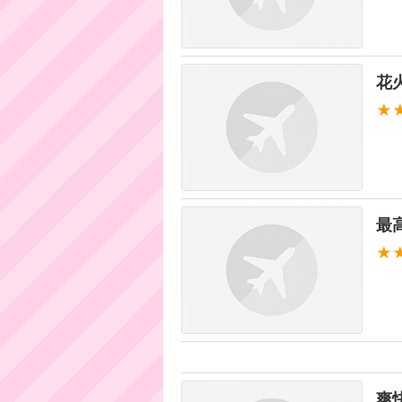
花
★
最
★
爽