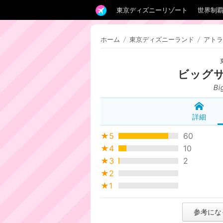
東京ディズニーリゾート
世界制
ホーム
/
東京ディズニーランド
/
アトラ
ビッグ
Bi
詳細
★5
60
★4
10
★3
2
★2
★1
参考にな