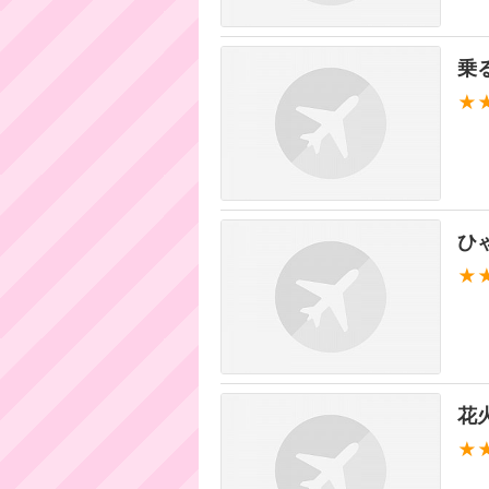
乗
★
ひゃ
★
花
★