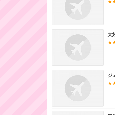
★
大
★
ジ
★