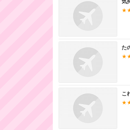
気
★
た
★
こ
★