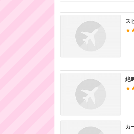
ス
★
絶
★
カ