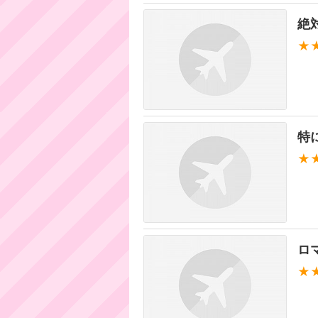
絶
★
特
★
ロ
★