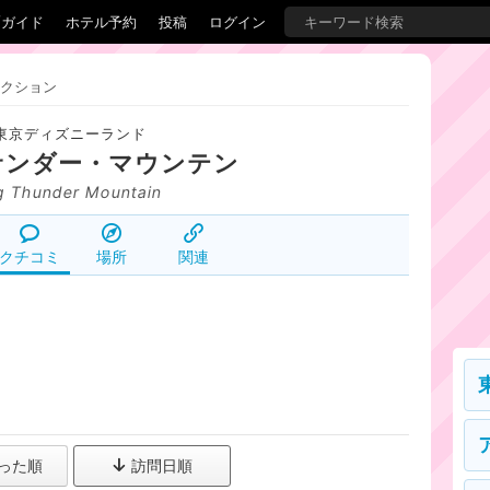
覇ガイド
ホテル予約
投稿
ログイン
クション
東京ディズニーランド
サンダー・マウンテン
g Thunder Mountain
クチコミ
場所
関連
った順
訪問日順