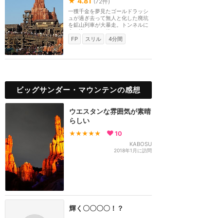
★
4.81
(
72
件)
一獲千金を夢見たゴールドラッシ
ュが過ぎ去って無人と化した廃坑
を鉱山列車が大暴走。トンネルに
突っ込んだり、岩...
FP
スリル
4分間
ビッグサンダー・マウンテンの感想
ウエスタンな雰囲気が素晴
らしい
★★★★★
10
KABOSU
2018年1月に訪問
輝く〇〇〇〇！？