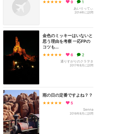
★★★★★
9
1
あいりってぃ
2014年に訪問
金色のミッキーはいないと
思う理由を考察 一応FPの
コツも...
★★★★★
6
2
通りすがりのクラヲタ
2017年8月に訪問
雨の日の定番ですよね？？
★★★★★
5
Senna
2016年8月に訪問