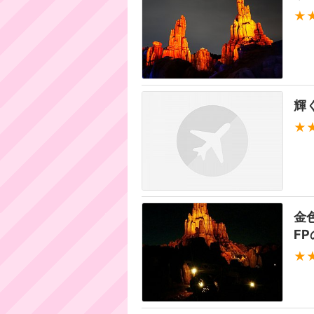
★
輝
★
金
FP
★