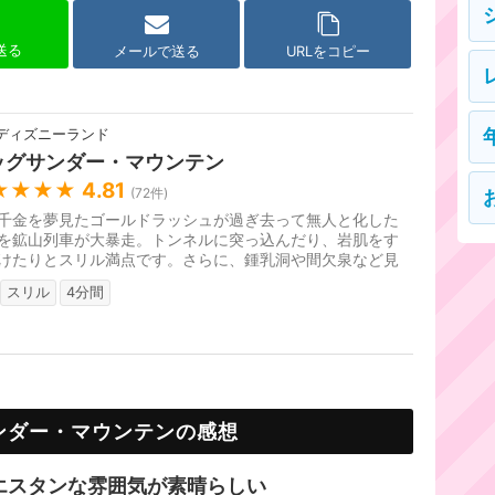
で送る
メールで送る
URLをコピー
ディズニーランド
ッグサンダー・マウンテン
★★★★
4.81
(
72
件)
千金を夢見たゴールドラッシュが過ぎ去って無人と化した
を鉱山列車が大暴走。トンネルに突っ込んだり、岩肌をす
けたりとスリル満点です。さらに、鍾乳洞や間欠泉など見
ろも満載です。座席は後方...
スリル
4分間
ンダー・マウンテンの感想
エスタンな雰囲気が素晴らしい