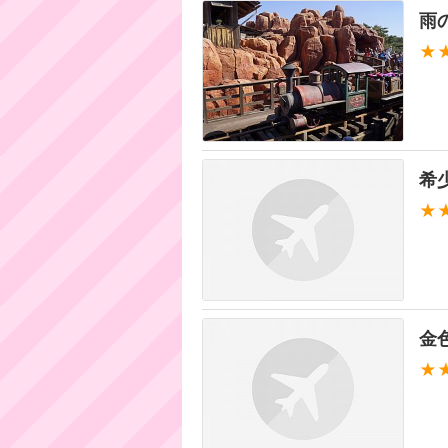
雨
★
希少
★
金
★