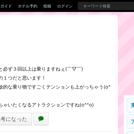
覇ガイド
ホテル予約
投稿
ログイン
と必ず３回以上は乗りますねぇ(￣▽￣)
の１つだと思います！
放的な乗り物ですごくテンションも上がっちゃう(o^
ゃいたくなるアトラクションですね(o^^o)
参考になった