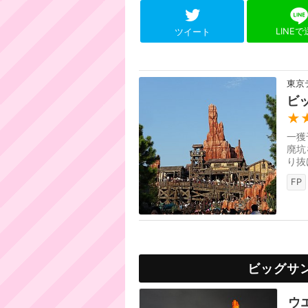
LINE
ツイート
東京
ビ
★
一獲
廃坑
り抜
どこ
FP
ビッグサ
ウ