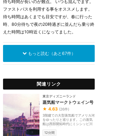
待ち時間が長いのが難点。 いつも混んでます。
ファストパスを利用する事をオススメします。
待ち時間はあくまでも目安ですが、春に行った
時、80分待ちで夜の20時過ぎに並んだら乗り終
えた時間は10時近くになってました。
もっと読む（あと67件）
関連リンク
東京ディズニーランド
蒸気船マークトウェイン号
★
4.63
(
26
件)
3階建ての大型蒸気船でアメリカ河
をゆったりと巡ります。この蒸気
船は西部開拓時代にミシシッピ川
を実際に航行して...
12分間