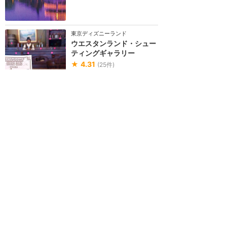
東京ディズニーランド
ウエスタンランド・シュー
ティングギャラリー
★
4.31
(
25
件)
西部開拓時代の酒場で射撃ゲーム
に挑戦！光線銃を構えて狙うのは
バーカウンターのまわりにある62
個の的。命中する...
雨でもOK
東京ディズニーランド
カントリーベア・シアター
★
4.27
(
30
件)
18頭の個性豊かなクマたちが繰り
広げるカントリー＆ウエスタンの
ミュージカルショー。コミカルな
トークを織り交ぜ...
雨でもOK
15分間