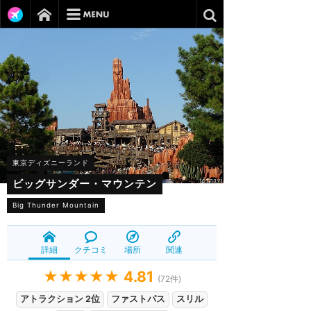
東京ディズニーランド
ビッグサンダー・マウンテン
Big Thunder Mountain
詳細
クチコミ
場所
関連
★★★★★
4.81
(
72
件)
アトラクション 2位
ファストパス
スリル