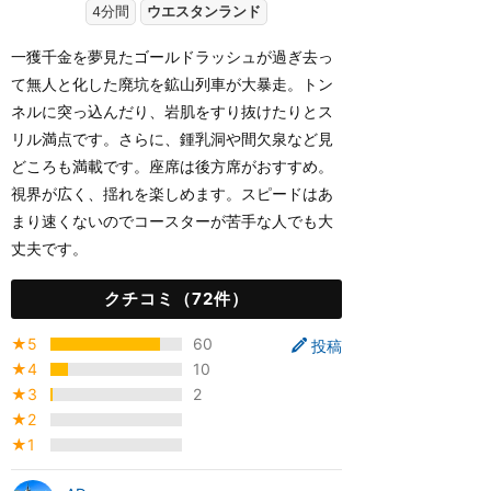
4分間
ウエスタンランド
一獲千金を夢見たゴールドラッシュが過ぎ去っ
て無人と化した廃坑を鉱山列車が大暴走。トン
ネルに突っ込んだり、岩肌をすり抜けたりとス
リル満点です。さらに、鍾乳洞や間欠泉など見
どころも満載です。座席は後方席がおすすめ。
視界が広く、揺れを楽しめます。スピードはあ
まり速くないのでコースターが苦手な人でも大
丈夫です。
クチコミ（72件）
★5
60
投稿
★4
10
★3
2
★2
★1