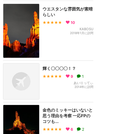
ウエスタンな雰囲気が素晴
らしい
★★★★★
10
KABOSU
2018年1月に訪問
輝く〇〇〇〇！？
★★★★★
9
1
あいりってぃ
2014年に訪問
金色のミッキーはいないと
思う理由を考察 一応FPの
コツも...
★★★★★
6
2