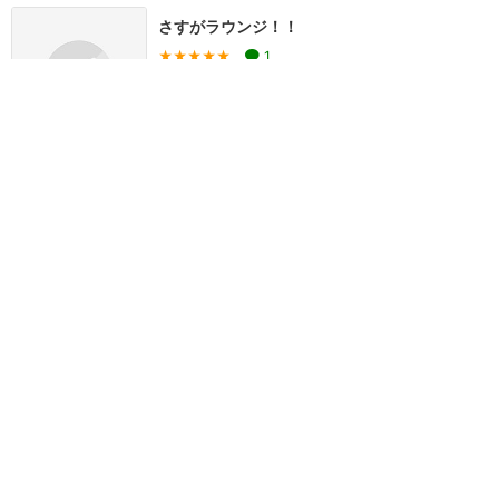
さすがラウンジ！！
★★★★★
1
ぐっちゃん
2014年1月に訪問
やっぱり最高〜
★★★★★
とみー
2014年12月に訪問
1
2
3
>
東京ディズニーリゾート