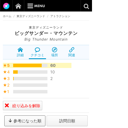
ホーム
/
東京ディズニーランド
/
アトラクション
東京ディズニーランド
ビッグサンダー・マウンテン
Big Thunder Mountain
詳細
クチコミ
場所
関連
★5
60
★4
10
★3
2
★2
★1
絞り込みを解除
参考になった順
訪問日順