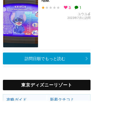
★
★★★★
3
1
ユウユ🍏
2023年7月に訪問
訪問日順でもっと読む
東京ディズニーリゾート
攻略ガイド
新着クチコミ
ホテル予約
最新スポット
東京ディズニーランド