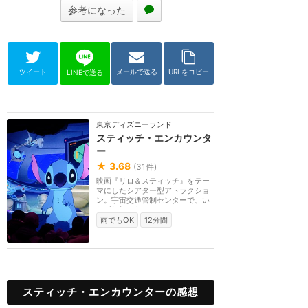
参考になった
ツイート
メールで送る
URLをコピー
LINEで送る
東京ディズニーランド
スティッチ・エンカウンタ
ー
★
3.68
(
31
件)
映画『リロ＆スティッチ』をテー
マにしたシアター型アトラクショ
ン。宇宙交通管制センターで、い
たずら好きなステ...
雨でもOK
12分間
スティッチ・エンカウンターの感想