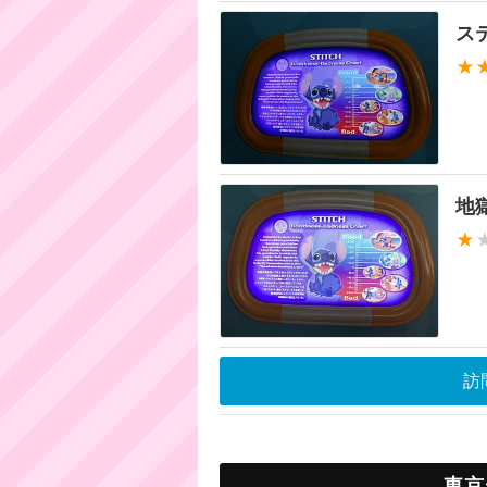
ス
★
地
★
訪
東京