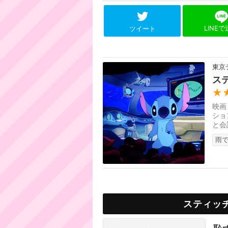
LINE
ツイート
東京
ス
★
映画
ショ
と会
リア
雨で
スティッ