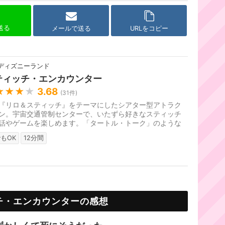
で送る
メールで送る
URLをコピー
ディズニーランド
ティッチ・エンカウンター
★★★
★
3.68
(
31
件)
『リロ＆スティッチ』をテーマにしたシアター型アトラク
ン。宇宙交通管制センターで、いたずら好きなスティッチ
話やゲームを楽しめます。「タートル・トーク」のような
ルタイムなライブ・アニメ...
もOK
12分間
チ・エンカウンターの感想