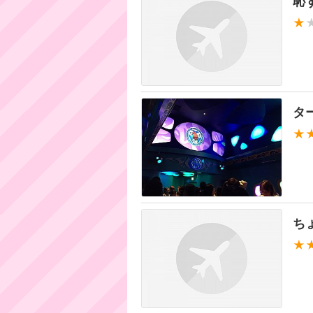
恥
★
タ
★
ち
★