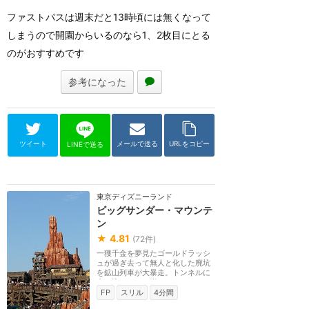
ファストパスは週末だと13時頃には無くなって
しまうので開園からいるのなら1、2枚目にとる
のがおすすめです
参考になった
ツイート
メールで送る
URLをコピー
LINEで送る
東京ディズニーランド
ビッグサンダー・マウンテ
ン
★
4.81
(
72
件)
一獲千金を夢見たゴールドラッシ
ュが過ぎ去って無人と化した廃坑
を鉱山列車が大暴走。トンネルに
突っ込んだり、岩...
FP
スリル
4分間