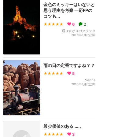
金色のミッキーはいないと
思う理由を考察 一応FPの
コツも...
★★★★★
6
2
通りすがりのクラヲタ
2017年8月に訪問
雨の日の定番ですよね？？
★★★★★
5
Senna
2016年8月に訪問
希少価値のある.....。
★★★★★
3