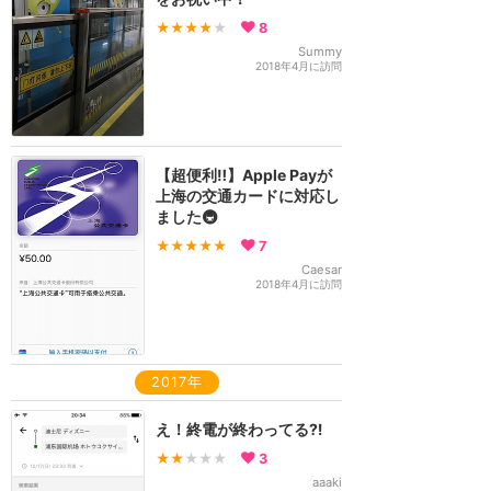
★★★★
★
8
Summy
2018年4月に訪問
【超便利‼️】Apple Payが
上海の交通カードに対応し
ました🚇
★★★★★
7
Caesar
2018年4月に訪問
2017年
え！終電が終わってる⁈
★★
★★★
3
aaaki