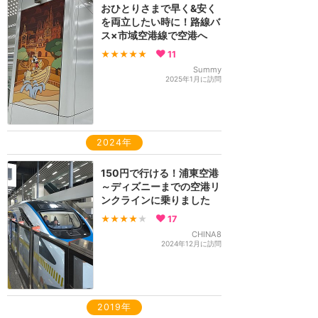
おひとりさまで早く&安く
を両立したい時に！路線バ
ス×市域空港線で空港へ
★★★★★
11
Summy
2025年1月に訪問
2024年
150円で行ける！浦東空港
～ディズニーまでの空港リ
ンクラインに乗りました
★★★★
★
17
CHINA8
2024年12月に訪問
2019年