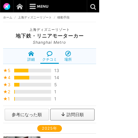
ホーム
/
上海ディズニーリゾート
/
移動手段
上海ディズニーリゾート
地下鉄・リニアモーターカー
Shanghai Metro
詳細
クチコミ
場所
★5
13
★4
14
★3
5
★2
1
★1
1
参考になった順
訪問日順
2025年