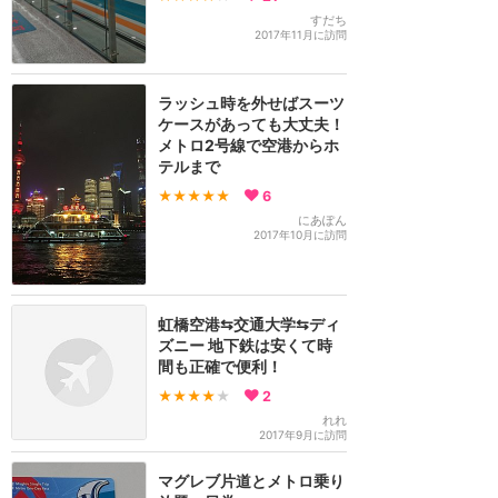
すだち
2017年11月に訪問
ラッシュ時を外せばスーツ
ケースがあっても大丈夫！
メトロ2号線で空港からホ
テルまで
★★★★★
6
にあぽん
2017年10月に訪問
虹橋空港⇆交通大学⇆ディ
ズニー 地下鉄は安くて時
間も正確で便利！
★★★★
★
2
れれ
2017年9月に訪問
マグレブ片道とメトロ乗り