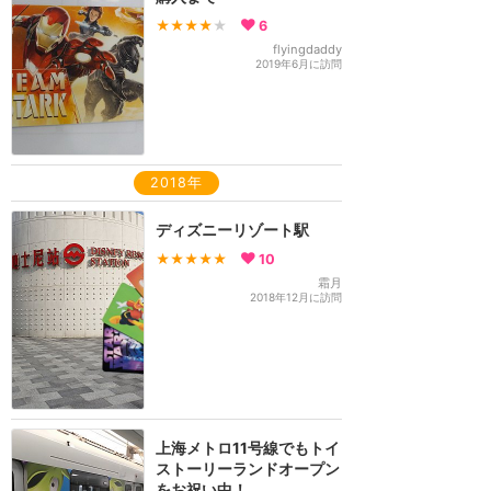
★★★★
★
6
flyingdaddy
2019年6月に訪問
2018年
ディズニーリゾート駅
★★★★★
10
霜月
2018年12月に訪問
上海メトロ11号線でもトイ
ストーリーランドオープン
をお祝い中！