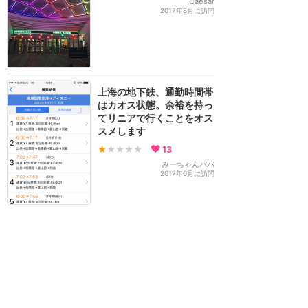
Caesar
2017年8月に訪問
上海の地下鉄、通勤時間帯
はカオス状態。余裕を持っ
てリニアで行くことをオス
スメします
★
★★★★
13
みーちゃんパパ
2017年6月に訪問
ディズニーリゾート駅限
定！ディズニー柄の上海交
通カードあります
★★★★★
32
もふこ
2017年5月に訪問