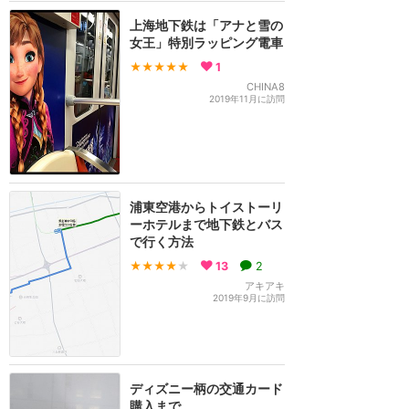
上海地下鉄は「アナと雪の
女王」特別ラッピング電車
★★★★★
1
CHINA8
2019年11月に訪問
浦東空港からトイストーリ
ーホテルまで地下鉄とバス
で行く方法
★★★★
★
13
2
アキアキ
2019年9月に訪問
ディズニー柄の交通カード
購入まで