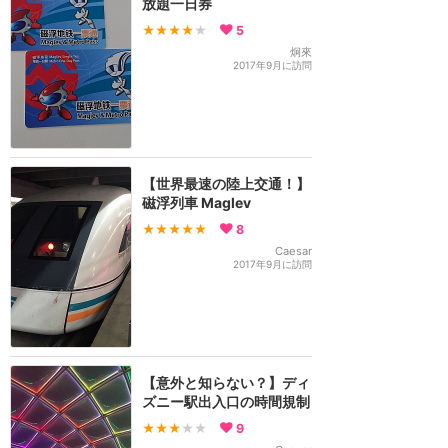
放題一日券
★★★★
★
5
炯來
2017年9月に訪問
【世界最速の陸上交通！】
磁浮列車 Maglev
★★★★★
8
Caesar
2017年9月に訪問
【意外と知らない？】ディ
ズニー駅出入口の時間規制
★★★
★★
9