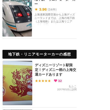
ー
★
3.96
(
34
件)
上海浦東国際空港から上海ディズ
ニーランドまでは、上海の地下鉄
（上海地铁）または上海リニア
（上海磁浮／マグレ...
地下鉄・リニアモーターカーの感想
ディズニーリゾート駅限
定！ディズニー柄の上海交
通カードあります
★★★★★
32
もふこ
2017年5月に訪問