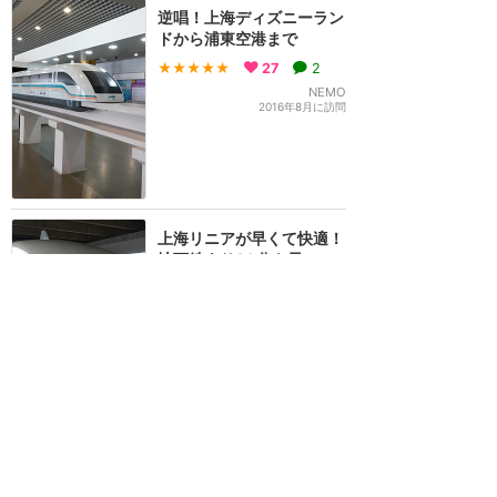
逆唱！上海ディズニーラン
ドから浦東空港まで
★★★★★
27
2
NEMO
2016年8月に訪問
上海リニアが早くて快適！
地下鉄より30分も早い
★★★★★
27
KABOSU
2016年6月に訪問
初めての上海！タクシーの
客引きに騙されそう