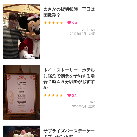
まさかの貸切状態！平日は
閑散期？
★★★★★
24
yoshiwo
2017年12月に訪問
トイ・ストーリー・ホテル
に宿泊で朝食を予約する場
合７時４５分以降がおすす
め
★★★★★
21
KAZ
2016年8月に訪問
サプライズバースデーケー
キプレゼント🎂