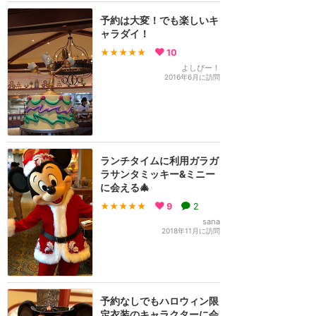
予約は大変！でも楽しいキ
ャラダイ！
★★★★★
10
よしぴー！
2016年6月に訪問
ランチタイムに利用ガラガ
ラサンタミッキー&ミニー
に会える🎄
★★★★★
9
2
sana
2018年11月に訪問
予約なしでもハロウィン限
定衣装のキャラクターに会