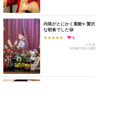
内装がとにかく素敵✨ 贅沢
な朝食でした😃
★★★★★
5
ふかみ
2018年12月に訪問
朝も夜もキャラクターの衣
装は一緒！ミキミニプルー
トに会えるレストラン
★★★★★
4
ディズニー大好きおばさん
2019年10月に訪問