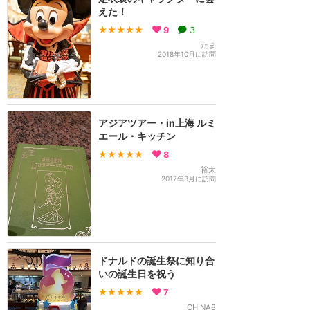
えた！
★★★★★
9
3
たま
2018年10月に訪問
アジアツアー・in上海 ルミ
エール・キッチン
★★★★★
8
裕太
2017年3月に訪問
ドナルドの誕生祭に知り合
いの誕生日を祝う
★★★★★
7
CHINA8