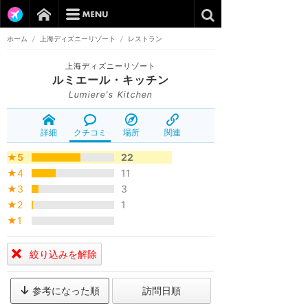
ホーム
/
上海ディズニーリゾート
/
レストラン
上海ディズニーリゾート
ルミエール・キッチン
Lumiere's Kitchen
詳細
クチコミ
場所
関連
★5
22
★4
11
★3
3
★2
1
★1
絞り込みを解除
参考になった順
訪問日順