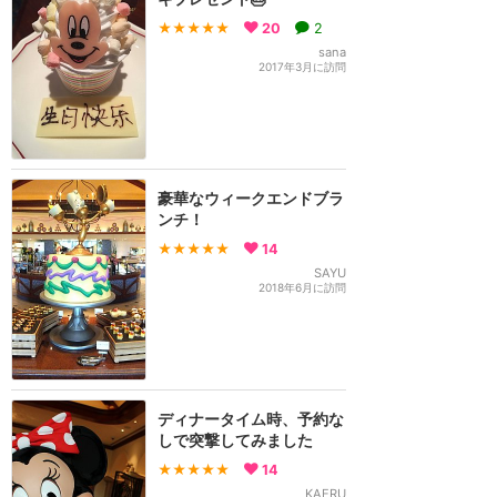
★★★★★
20
2
sana
2017年3月に訪問
豪華なウィークエンドブラ
ンチ！
★★★★★
14
SAYU
2018年6月に訪問
ディナータイム時、予約な
しで突撃してみました
★★★★★
14
KAERU