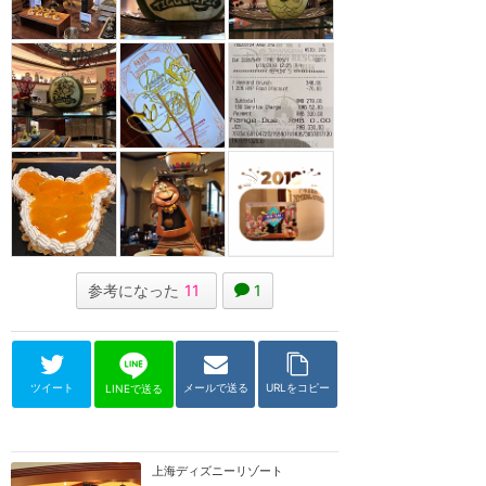
参考になった
11
1
ツイート
メールで送る
URLをコピー
LINEで送る
上海ディズニーリゾート