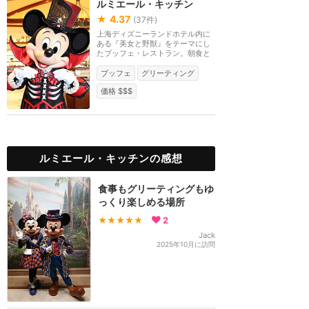
ルミエール・キッチン
★
4.37
(
37
件)
上海ディズニーランドホテル内に
ある『美女と野獣』をテーマにし
たブッフェ・レストラン。朝食と
ディナーでキャラ...
ブッフェ
グリーティング
価格 $$$
ルミエール・キッチンの感想
食事もグリーティングもゆ
っくり楽しめる場所
★★★★★
2
Jack
2025年10月に訪問