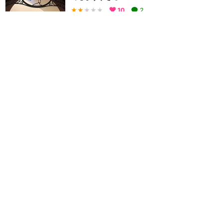
★★
★★★
10
2
キャリー
2019年5月に訪問
トイホ→ランホ 徒歩でルミ
エールキッチンへ！
★★★★★
7
玲@3/19~21HKDL
2019年10月に訪問
訪問日順でもっと読む