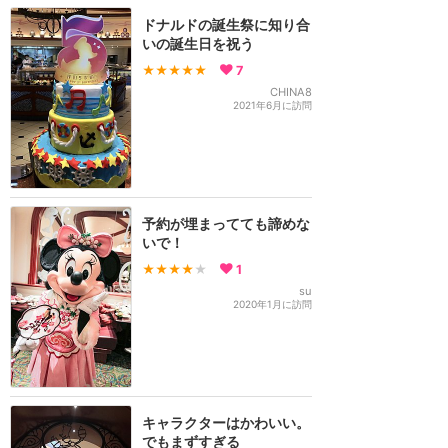
ドナルドの誕生祭に知り合
いの誕生日を祝う
★★★★★
7
CHINA8
2021年6月に訪問
予約が埋まってても諦めな
いで！
★★★★
★
1
su
2020年1月に訪問
キャラクターはかわいい。
でもまずすぎる