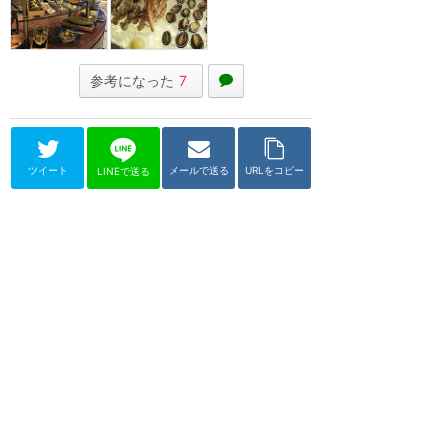
参考になった
7
ツイート
メールで送る
URLをコピー
LINEで送る
上海ディズニーリゾート
ルミエール・キッチン
★
4.37
(
37
件)
上海ディズニーランドホテル内に
ある『美女と野獣』をテーマにし
たブッフェ・レストラン。朝食と
ディナーでキャラ...
ブッフェ
グリーティング
価格 $$$