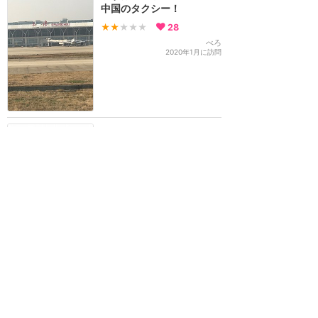
中国のタクシー！
★★
★★★
28
べろ
2020年1月に訪問
100元払うから遠回りはや
めてほしい
★★★
★★
26
8
KABOSU
2016年6月に訪問
ルートマップ資料を作って
見せたらほぼ最短距離で行
ってくれた