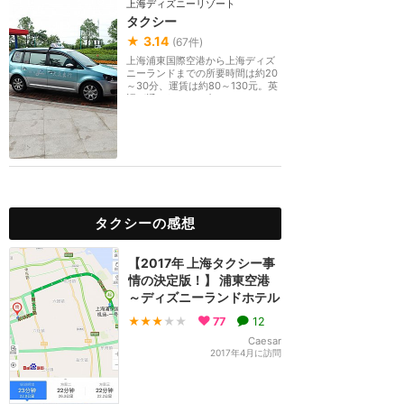
上海ディズニーリゾート
タクシー
★
3.14
(
67
件)
上海浦東国際空港から上海ディズ
ニーランドまでの所要時間は約20
～30分、運賃は約80～130元。英
語が通じないので中...
タクシーの感想
【2017年 上海タクシー事
情の決定版！】 浦東空港
～ディズニーランドホテル
★★★
★★
77
12
Caesar
2017年4月に訪問