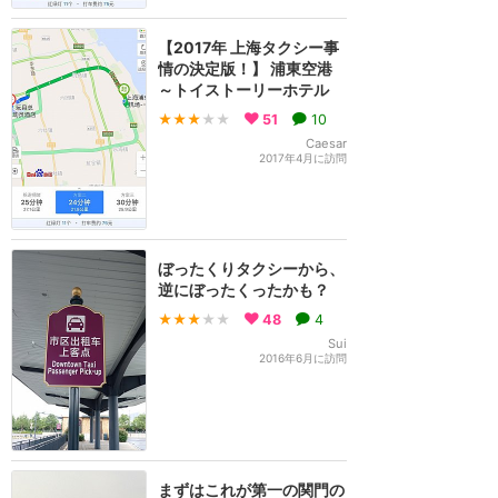
【2017年 上海タクシー事
情の決定版！】 浦東空港
～トイストーリーホテル
★★★
★★
51
10
Caesar
2017年4月に訪問
ぼったくりタクシーから、
逆にぼったくったかも？
★★★
★★
48
4
Sui
2016年6月に訪問
まずはこれが第一の関門の