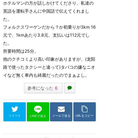
ホテルマンの方が話しかけてくださり、私達の
英語を運転手さんに中国語で伝えてくれまし
た。
フォルクスワーゲンだから？か初乗りが3km 16
元で、1kmあたり3.8元、支払いは112元でし
た。
所要時間は25分。
他のクチコミより高い印象がありますが、(龙阳
路で使ったタクシーと違って)タバコの嫌なニオ
イなど無く車内も綺麗だったのでまぁよし。
参考になった
6
ツイート
メールで送る
URLをコピー
LINEで送る