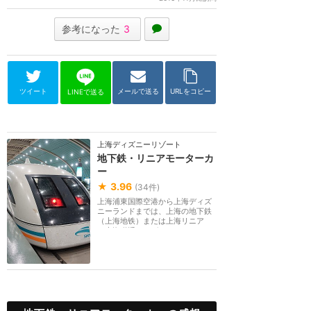
参考になった
3
ツイート
メールで送る
URLをコピー
LINEで送る
上海ディズニーリゾート
地下鉄・リニアモーターカ
ー
★
3.96
(
34
件)
上海浦東国際空港から上海ディズ
ニーランドまでは、上海の地下鉄
（上海地铁）または上海リニア
（上海磁浮／マグレ...