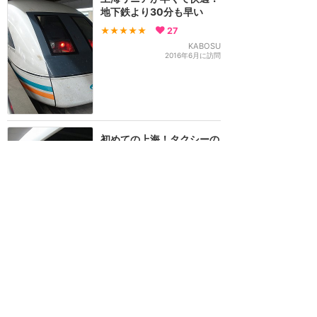
地下鉄より30分も早い
★★★★★
27
KABOSU
2016年6月に訪問
初めての上海！タクシーの
客引きに騙されそう
に・・・タクシーが不安な
人でも地下鉄・リニアなら
大丈夫！
★★★★
★
21
すだち
2017年11月に訪問
リニアはアトラク級！地下
鉄も非常に使いやすいで
す！