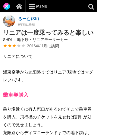
るーむ(SK)
9年前に投稿
リニアは一度乗ってみると楽しい
SHDL：地下鉄・リニアモーターカー
★★★
★★
2016年11月に訪問
リニアについて
浦東空港から龙阳路まではリニア(現地ではマグ
レブ)です。
乗車券購入
乗り場近くに有人窓口があるのでそこで乗車券
を購入。飛行機のチケットを見せれば割引が効
くので見せましょう。
龙阳路からディズニーランドまでの地下鉄は、