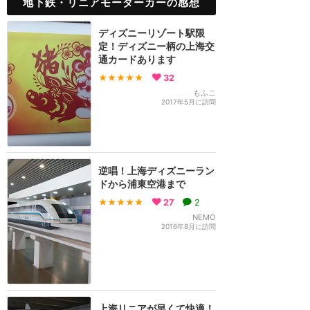
地下鉄・リニアモーターカーの感想
ディズニーリゾート駅限
定！ディズニー柄の上海交
通カードあります
★★★★★
32
もふこ
2017年5月に訪問
逆唱！上海ディズニーラン
ドから浦東空港まで
★★★★★
27
2
NEMO
2016年8月に訪問
上海リニアが早くて快適！