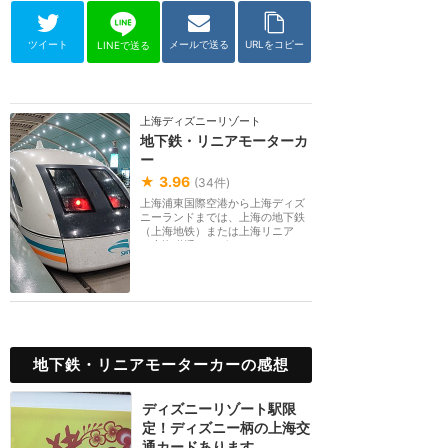
ツイート
メールで送る
URLをコピー
LINEで送る
上海ディズニーリゾート
地下鉄・リニアモーターカ
ー
★
3.96
(
34
件)
上海浦東国際空港から上海ディズ
ニーランドまでは、上海の地下鉄
（上海地铁）または上海リニア
（上海磁浮／マグレ...
地下鉄・リニアモーターカーの感想
ディズニーリゾート駅限
定！ディズニー柄の上海交
通カードあります