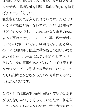
なるのでお金を入れておしまい。改札は入場は
タッチ式、退場は券を回収。Suica的なのを買え
ばチャージ式らしい。
観光客と地元民が入り乱れています。ただしび
っくりするほど汚くないです。ただし綺麗って
ほどでもないです。（これはかなり乗るLineに
よって変わりそう。。。）つり革に広告が付い
ているのは面白いです。画期的です。あと全て
のドアに飛び降り防止の壁があるのはいいなと
思いました！ホームにはテレビが付いており、
そちらに次の電車があとどのくらいで到着する
かカウントダウン形式で表示されています。た
だし時刻表とかはなかったので何時にくるのか
はわかんないです。
欠点としては車内案内が中国語と英語ではある
がみんなしゃべりまくってているため、何を言
ってるか全くわからないです。電子表示もない