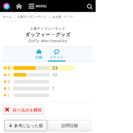
ホーム
/
上海ディズニーランド
/
お土産・グッズ
上海ディズニーランド
ダッフィー・グッズ
Duffy Merchandise
詳細
クチコミ
★5
23
★4
13
★3
★2
1
★1
絞り込みを解除
参考になった順
訪問日順