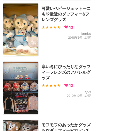
可愛いベビージェラトーニ
も♡最近のダッフィー&フ
レンズグッズ
★★★★★
13
konbu
2018年9月に訪問
寒い冬にぴったりなダッフ
ィーフレンズのアパレルグ
ッズ
★★★★★
12
なみ
2019年10月に訪問
モフモフのあったかグッズ
も♡ダッフィー&フレンズ