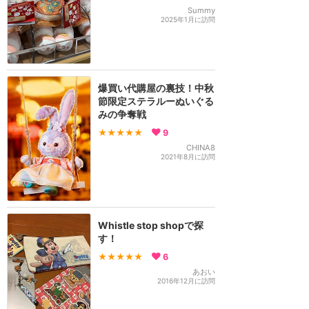
Summy
2025年1月に訪問
爆買い代購屋の裏技！中秋
節限定ステラルーぬいぐる
みの争奪戦
★★★★★
9
CHINA8
2021年8月に訪問
Whistle stop shopで探
す！
★★★★★
6
あおい
2016年12月に訪問