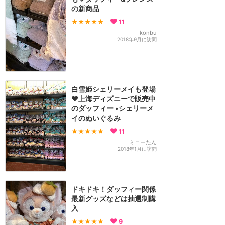
の新商品
★★★★★
11
konbu
2018年9月に訪問
白雪姫シェリーメイも登場
❤️上海ディズニーで販売中
のダッフィー •シェリーメ
イのぬいぐるみ
★★★★★
11
ミニーたん
2018年1月に訪問
ドキドキ！ダッフィー関係
最新グッズなどは抽選制購
入
★★★★★
9