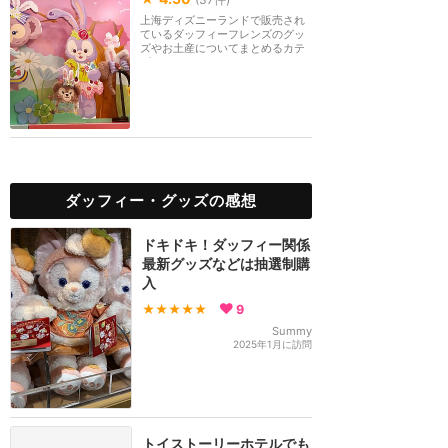
上海ディズニーランドで販売され
ているダッフィーフレンズのグッ
ズやお土産についてまとめるカテ
ゴリーです。
ダッフィー・グッズの感想
ドキドキ！ダッフィー関係
最新グッズなどは抽選制購
入
★★★★★
9
Summy
2025年1月に訪問
トイストーリーホテルでも