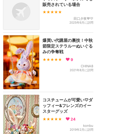
販売されている場合
★★★★★
田口夕夜💙💛
2025年6月に訪問
爆買い代購屋の裏技！中秋
節限定ステラルーぬいぐる
みの争奪戦
★★★★★
9
CHINA8
2021年8月に訪問
コスチュームが可愛い♡ダ
ッフィー&フレンズのイー
スターグッズ
★★★★★
24
konbu
2019年2月に訪問