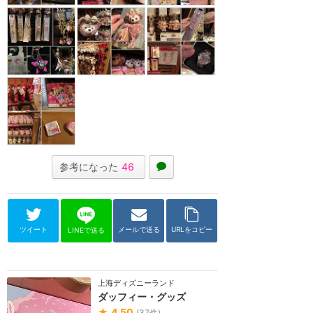
参考になった
46
ツイート
メールで送る
URLをコピー
LINEで送る
上海ディズニーランド
ダッフィー・グッズ
★
4.50
(
37
件)