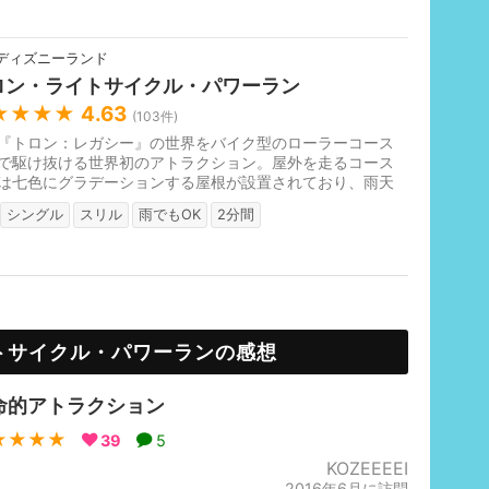
ディズニーランド
ロン・ライトサイクル・パワーラン
★★★★
4.63
(
103
件)
『トロン：レガシー』の世界をバイク型のローラーコース
で駆け抜ける世界初のアトラクション。屋外を走るコース
は七色にグラデーションする屋根が設置されており、雨天
乗車できます。最高時速96k...
シングル
スリル
雨でもOK
2分間
トサイクル・パワーランの感想
命的アトラクション
★★★★
39
5
KOZEEEEI
2016年6月に訪問