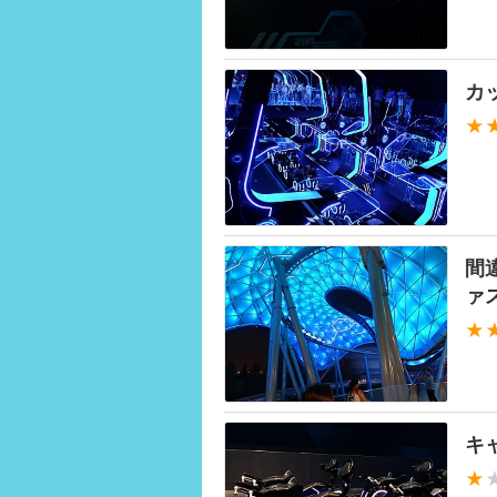
カ
★
間
ァ
★
キ
★