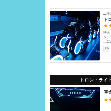
上海
ト
★
映画
ター
上に
でも
FP
トロン・ライ
革
★