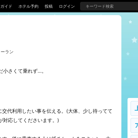
覇ガイド
ホテル予約
投稿
ログイン
ワーラン
だ小さくて乗れず…。
に交代利用したい事を伝える。(大体、少し待ってて
が対応してくださいます。)