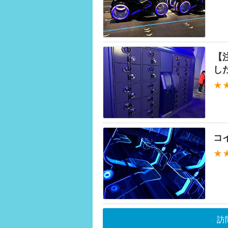
【
した
★
コ
★
訪