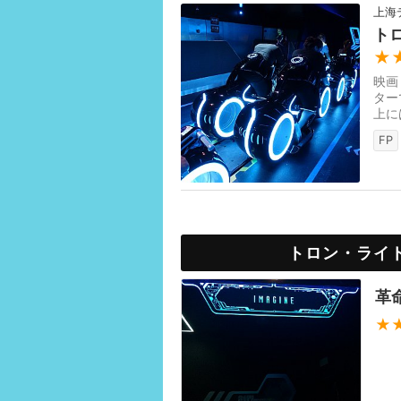
上海
ト
★
映画
ター
上に
でも
FP
トロン・ライ
革
★