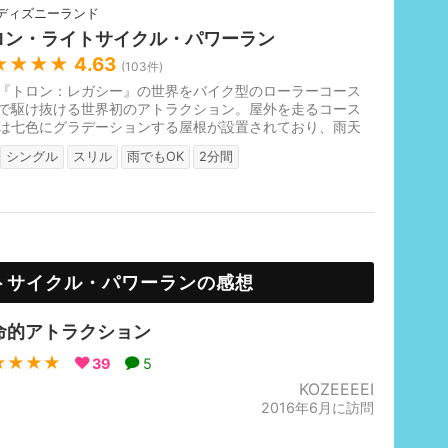
ディズニーランド
ロン・ライトサイクル・パワーラン
★★★★
4.63
(
103
件)
『トロン：レガシー』の世界をバイク型のローラーコース
で駆け抜ける世界初のアトラクション。屋外を走るコース
は七色にグラデーションする屋根が設置されており、雨天
乗車できます。最高時速96k...
シングル
スリル
雨でもOK
2分間
トサイクル・パワーランの感想
命的アトラクション
★★★★
39
5
KOZEEEEI
2016年6月に訪問