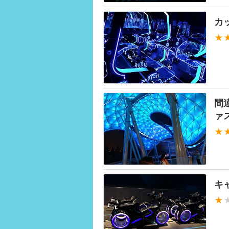
カ
★
間
ァ
★
キ
★