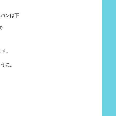
カバンは下
で
ます。
ように。