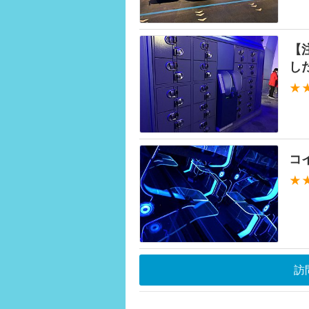
【
した
★
コ
★
訪