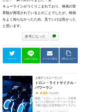
キューラインがつくりこまれており、映画の世
界観が再現されているとのことでしたが、映画
をよく知らなかったため、見ていけば良かった
と思います。
参考になった
ツイート
メールで送る
URLをコピー
LINEで送る
上海ディズニーランド
トロン・ライトサイクル・
パワーラン
★
4.63
(
103
件)
映画『トロン：レガシー』の世界
をバイク型のローラーコースター
で駆け抜ける世界初のアトラクシ
ョン。屋外を走る...