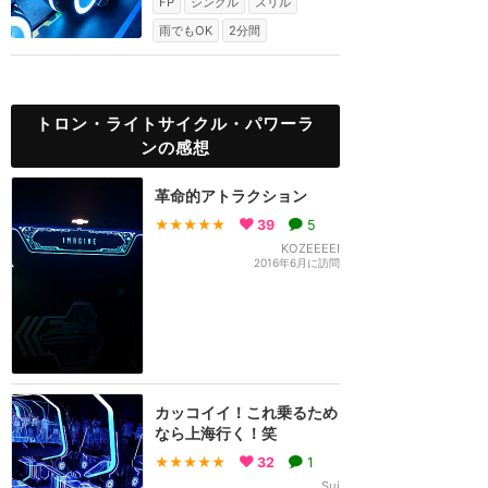
FP
シングル
スリル
雨でもOK
2分間
トロン・ライトサイクル・パワーラ
ンの感想
革命的アトラクション
★★★★★
39
5
KOZEEEEI
2016年6月に訪問
カッコイイ！これ乗るため
なら上海行く！笑
★★★★★
32
1
Sui