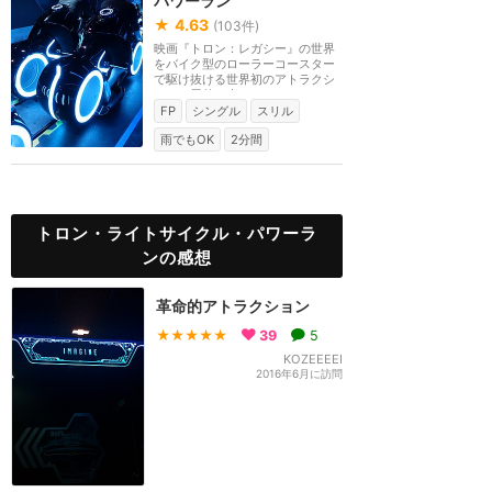
パワーラン
★
4.63
(
103
件)
映画『トロン：レガシー』の世界
をバイク型のローラーコースター
で駆け抜ける世界初のアトラクシ
ョン。屋外を走る...
FP
シングル
スリル
雨でもOK
2分間
トロン・ライトサイクル・パワーラ
ンの感想
革命的アトラクション
★★★★★
39
5
KOZEEEEI
2016年6月に訪問