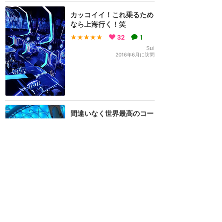
カッコイイ！これ乗るため
なら上海行く！笑
★★★★★
32
1
Sui
2016年6月に訪問
間違いなく世界最高のコー
スター！夜に乗れるファス
トパスを取ろう！
★★★★★
27
7
KABOSU
2016年6月に訪問
キャスト何人かに舌打ちさ
れました笑