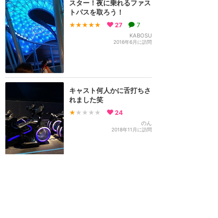
スター！夜に乗れるファス
トパスを取ろう！
★★★★★
27
7
KABOSU
2016年6月に訪問
キャスト何人かに舌打ちさ
れました笑
★
★★★★
24
のん
2018年11月に訪問
【注意⚠️】ロッカーのルー
ルが再度変更になりました
❗️