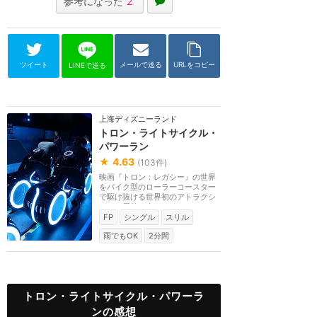
参考になった
2
ツイート
メールで送る
URLをコピー
LINEで送る
上海ディズニーランド
トロン・ライトサイクル・
パワーラン
★
4.63
(
103
件)
映画『トロン：レガシー』の世界
をバイク型のローラーコースター
で駆け抜ける世界初のアトラクシ
ョン。屋外を走る...
FP
シングル
スリル
雨でもOK
2分間
トロン・ライトサイクル・パワーラ
ンの感想