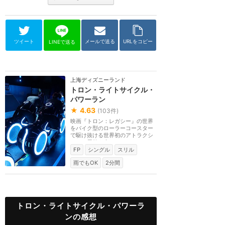
ツイート
メールで送る
URLをコピー
LINEで送る
上海ディズニーランド
トロン・ライトサイクル・
パワーラン
★
4.63
(
103
件)
映画『トロン：レガシー』の世界
をバイク型のローラーコースター
で駆け抜ける世界初のアトラクシ
ョン。屋外を走る...
FP
シングル
スリル
雨でもOK
2分間
トロン・ライトサイクル・パワーラ
ンの感想