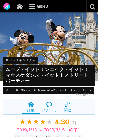
マジックキングダム
ムーブ・イット！シェイク・イット！
マウスケダンス・イット！ストリート
パーティー
Move It! Shake It! MousekeDance It! Street Party
画像:
麻琴さん
詳細
クチコミ
関連
★★★★
★
4.30
(
7
件)
2019/1/18 ～ 2020/3/15（終了）