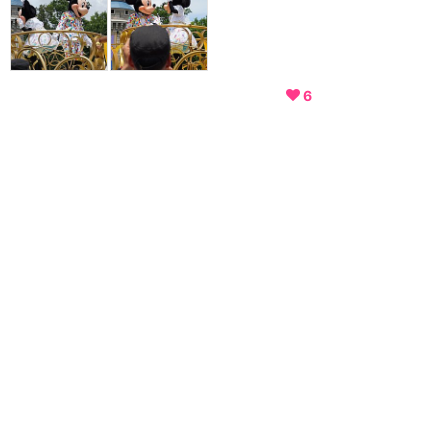
6
もっと読む（あと2件）
関連リンク
マジックキングダム（フロリダ）
ムーブ・イット！シェイ
ク・イット！ダンス＆プレ
イ・イット！ストリートパ
ーティー
★
4.83
(
31
件)
～ 2018/12/1（終了）
ゲスト参加のダンスタイムがある
自由奔放なパレード。ダンスタイ