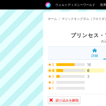
ウォルトディズニーワールド
世
ホーム
/
マジックキングダム（フロリダ
プリンセス・
Pr
詳細
★5
16
★4
6
★3
3
★2
★1
絞り込みを解除