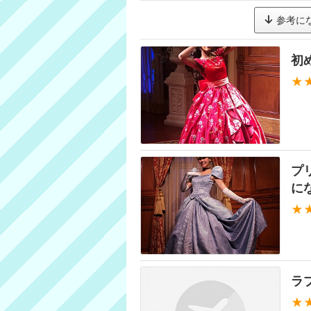
参考に
初
★
プ
に
★
ラ
★