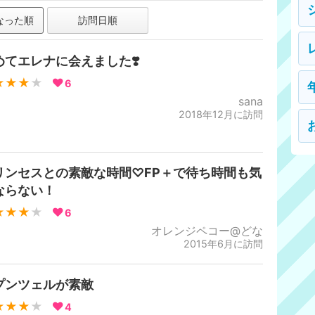
なった順
訪問日順
めてエレナに会えました❣️
★★★
★
6
sana
2018年12月に訪問
リンセスとの素敵な時間♡FP＋で待ち時間も気
ならない！
★★★
★
6
オレンジペコー@どな
2015年6月に訪問
プンツェルが素敵
★★★
★
4