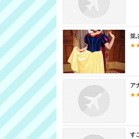
並
★
ア
★
す