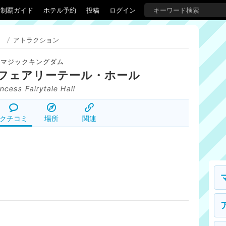
界制覇ガイド
ホテル予約
投稿
ログイン
）
/
アトラクション
マジックキングダム
フェアリーテール・ホール
incess Fairytale Hall
クチコミ
場所
関連