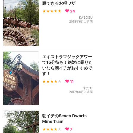
題できるお得ワザ
★★★★★
24
KABOSU
2015年6月に訪問
エキストラマジックアワー
で15分待ち！絶対に乗りた
いなら朝イチがおすすめで
す！
★★★★
★
11
すだち
2017年8月に訪問
朝イチのSeven Dwarfs
Mine Train
★★★★
★
7